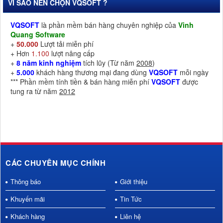
VÌ SAO NÊN CHỌN VQSOFT ?
VQSOFT
là phần mềm bán hàng chuyên nghiệp của
Vinh
Quang Software
+
50.000
Lượt tải miễn phí
+ Hơn
1.100
lượt nâng cấp
+
8 năm kinh nghiệm
tích lũy (Từ năm
2008
)
+
5.000
khách hàng thương mại đang dùng
VQSOFT
mỗi ngày
*** Phần mềm tính tiền & bán hàng miễn phí
VQSOFT
được
tung ra từ năm
2012
CÁC CHUYÊN MỤC CHÍNH
Thông báo
Giới thiệu
Khuyến mãi
Tin Tức
Khách hàng
Liên hệ